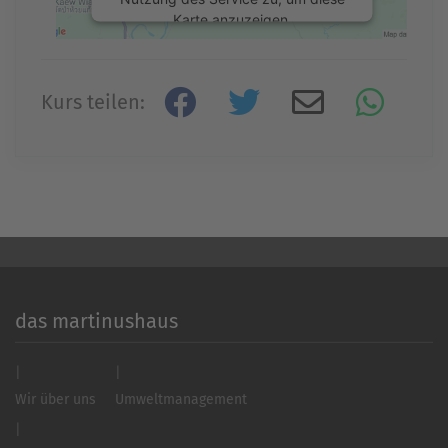
Karte anzuzeigen.
Mehr Informationen
Kurs teilen:
Akzeptieren
powered by
Usercentrics Consent
Management Platform
&
eRecht24
das martinushaus
Wir über uns
Umweltmanagement