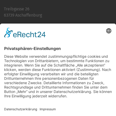
Treibgasse 26
63739 Aschaffenburg
Telefon:
06021 392-0
E-Mail
info@martinushaus.de
Mo?Fr
8.30 ? 12.00 Uhr
Mo?Do
13.00 ? 16.00 Uhr