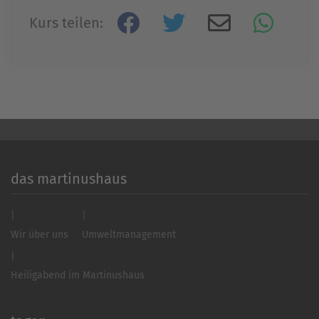
Mehr Informationen
Kurs teilen:
Akzeptieren
powered by
Usercentrics Consent
Management Platform
&
eRecht24
das martinushaus
Wir über uns
Umweltmanagement
Heiligabend im Martinushaus