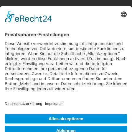
Telefon:
06021 392-0
E-Mail
info@martinushaus.de
Mo?Fr
8.30 ? 12.00 Uhr
Mo?Do
13.00 ? 16.00 Uhr