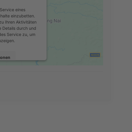
Service eines
nhalte einzubetten.
u Ihren Aktivitäten
e Details durch und
des Service zu, um
uzeigen.
ionen
en
Consent Management
echt24