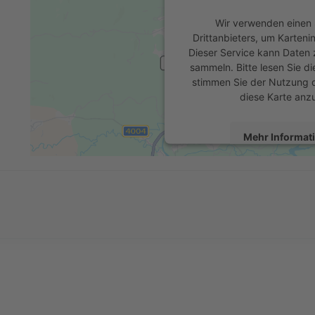
Wir verwenden einen 
Drittanbieters, um Karteni
Dieser Service kann Daten z
sammeln. Bitte lesen Sie di
stimmen Sie der Nutzung 
diese Karte anz
Mehr Informat
Akzeptier
powered by
Usercentrics 
Platform
&
eR