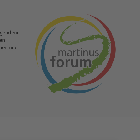
ingendem
den
uben und