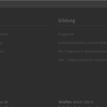
bildung
eiten
Programm
ng
Selbstverständnis unserer Bild
ten
Der Trägerverein Martinusforum 
FAQ / Organisatorische Hinwei
se 26
Telefon:
06021 392-0