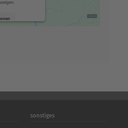
uzeigen.
ionen
en
Consent Management
echt24
sonstiges