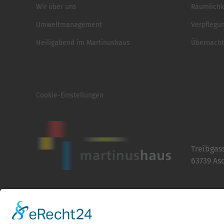
Wir über uns
Räumlichk
Umweltmanagement
Verpflegu
Heiligabend im Martinushaus
Übernach
Cookie-Einstellungen
Treibgas
63739 As