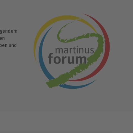
ingendem
den
uben und