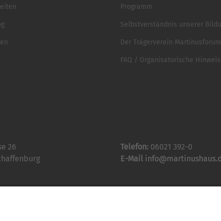
eiten
Programm
ng
Selbstverständnis unserer Bild
ten
Der Trägerverein Martinusforum 
FAQ / Organisatorische Hinwei
se 26
Telefon:
06021 392-0
chaffenburg
E-Mail
info@martinushaus.