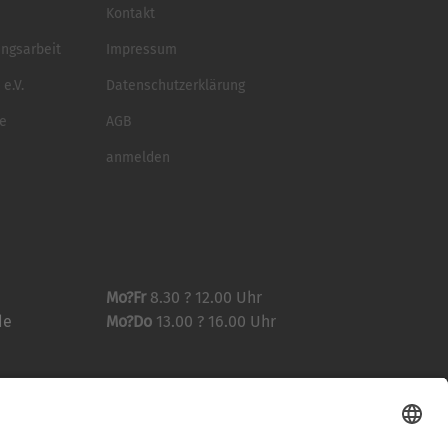
Kontakt
ungsarbeit
Impressum
e.V.
Datenschutzerklärung
se
AGB
anmelden
Mo?Fr
8.30 ? 12.00 Uhr
de
Mo?Do
13.00 ? 16.00 Uhr