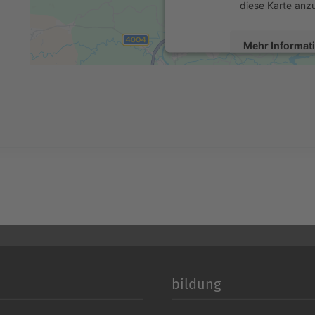
diese Karte anz
Mehr Informat
Akzeptier
powered by
Usercentrics 
Platform
&
eR
bildung