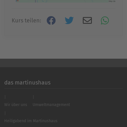
Mehr Informationen
Kurs teilen:
Akzeptieren
powered by
Usercentrics Consent
Management Platform
&
eRecht24
das martinushaus
Wir über uns
Umweltmanagement
Heiligabend im Martinushaus