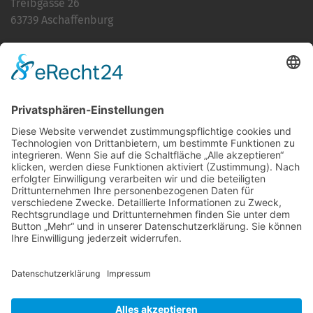
Treibgasse 26
63739 Aschaffenburg
Telefon:
06021 392-0
E-Mail
info@martinushaus.de
Mo?Fr
8.30 ? 12.00 Uhr
Mo?Do
13.00 ? 16.00 Uhr