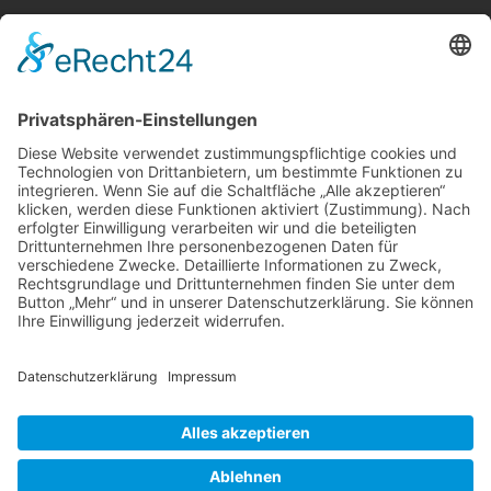
Telefon:
06021 392-0
E-Mail
info@martinushaus.de
Mo?Fr
8.30 ? 12.00 Uhr
Mo?Do
13.00 ? 16.00 Uhr