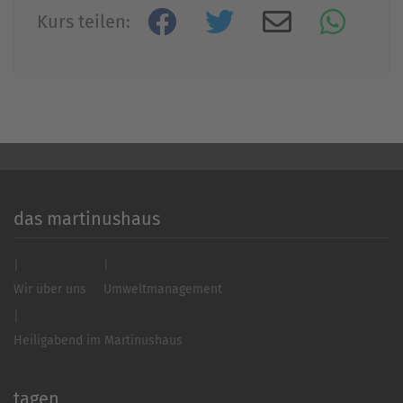
Kurs teilen:
Akzeptieren
powered by
Usercentrics Consent
Management Platform
&
eRecht24
das martinushaus
Wir über uns
Umweltmanagement
Heiligabend im Martinushaus
tagen