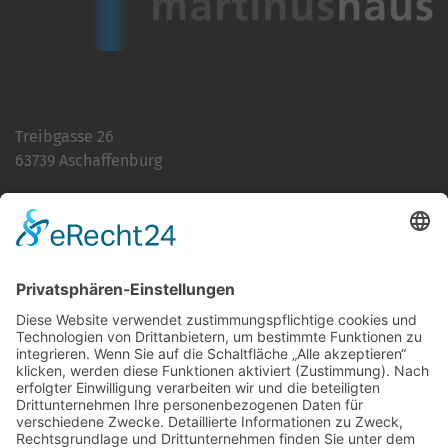
Treibgasse 26
63739 Aschaffenburg
Telefon:
06021 392-0
E-Mail
info@martinushaus.de
Mo?Fr
8.30 ? 12.00 Uhr
Mo?Do
13.00 ? 16.00 Uhr