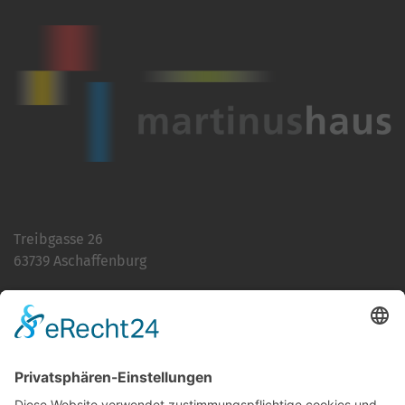
Treibgasse 26
63739 Aschaffenburg
Telefon:
06021 392-0
E-Mail
info@martinushaus.de