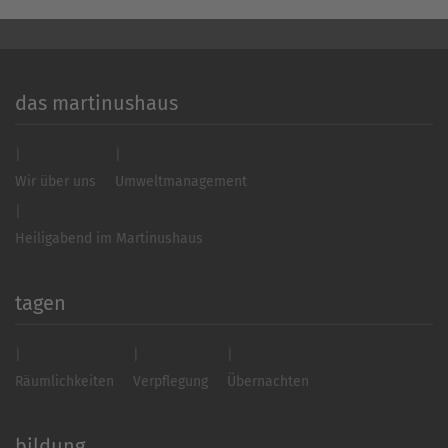
das martinushaus
Wir über uns
Umweltmanagement
Heiligabend im Martinushaus
tagen
Räumlichkeiten
Verpflegung
Übernachten
bildung