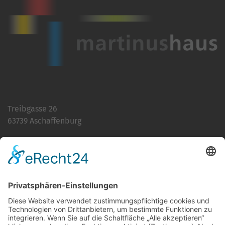
Treibgasse 26
63739 Aschaffenburg
Telefon:
06021 392-0
E-Mail
info@martinushaus.de