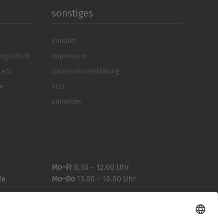
sonstiges
Kontakt
ungsarbeit
Impressum
e.V.
Datenschutzerklärung
se
AGB
anmelden
Mo–Fr
8.30 – 12.00 Uhr
de
Mo–Do
13.00 – 16.00 Uhr