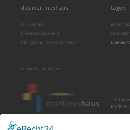
das martinushaus
tagen
Wir über uns
Räumlichk
Umweltmanagement
Verpflegu
Heiligabend im Martinushaus
Übernach
Cookie-Einstellungen
Treibgas
63739 As