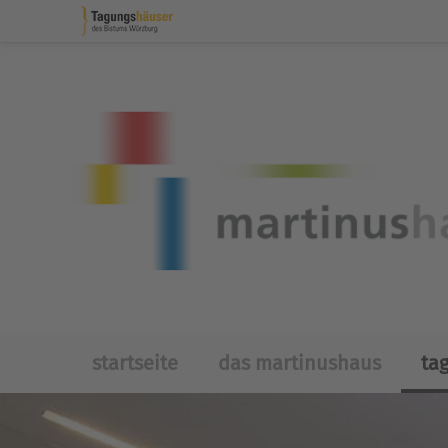
Skip to main content
startseite
das martinushaus
ta