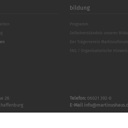
bildung
eiten
Programm
ng
Selbstverständnis unserer Bild
ten
Der Trägerverein Martinusforum 
FAQ / Organisatorische Hinwei
se 26
Telefon:
06021 392-0
chaffenburg
E-Mail
info@martinushaus.