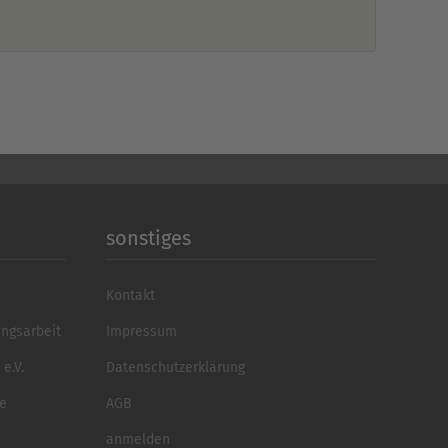
sonstiges
Kontakt
ungsarbeit
Impressum
e.V.
Datenschutzerklärung
se
AGB
anmelden