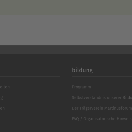
bildung
eiten
Programm
ng
Selbstverständnis unserer Bild
ten
Der Trägerverein Martinusforum 
FAQ / Organisatorische Hinwei