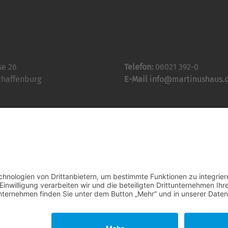
se 26
Telefon:
06021 392-0
chaffenburg
E-Mail
info@martinushaus.