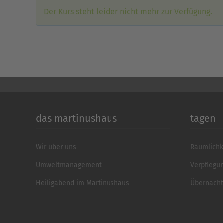
Der Kurs steht leider nicht mehr zur Verfügung.
das martinushaus
tagen
Wir über uns
Räumlichk
Umweltmanagement
Verpflegu
Heiligabend im Martinushaus
Übernach