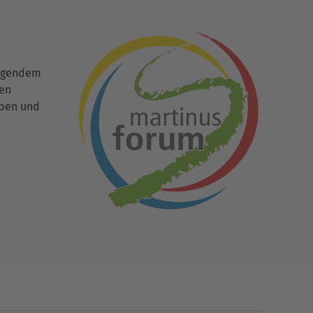
ingendem
den
uben und